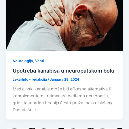
,
Neurologija
Vesti
Upotreba kanabisa u neuropatskom bolu
LekarInfo - redakcija
/
January 28, 2024
Medicinski kanabis može biti efikasna alternativa ili
komplementarni tretman za perifernu neuropatiju,
gde standardna terapija često pruža malo olakšanja.
Dosadašnje