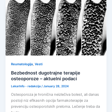
,
Reumatologija
Vesti
Bezbednost dugotrajne terapije
osteoporoze – aktuelni podaci
LekarInfo - redakcija
/
January 28, 2024
Osteoporoza je hronična neizlečiva bolest, ali danas
postoji niz efikasnih opcija farmakoterapije za
prevenciju osteoporotskih preloma. Lečenje treba da