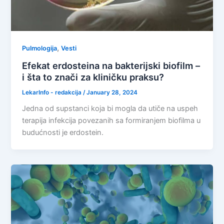
,
Pulmologija
Vesti
Efekat erdosteina na bakterijski biofilm –
i šta to znači za kliničku praksu?
LekarInfo - redakcija
/
January 28, 2024
Jedna od supstanci koja bi mogla da utiče na uspeh
terapija infekcija povezanih sa formiranjem biofilma u
budućnosti je erdostein.