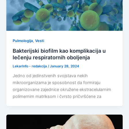
,
Pulmologija
Vesti
Bakterijski biofilm kao komplikacija u
lečenju respiratornih oboljenja
LekarInfo - redakcija
/
January 28, 2024
Jedno od jedinstvenih svojstava nekih
mikroorganizama je sposobnost da formiraju
organizovane zajednice okružene ekstracelularnim
polimernim matriksom i čvrsto pričvršćene za