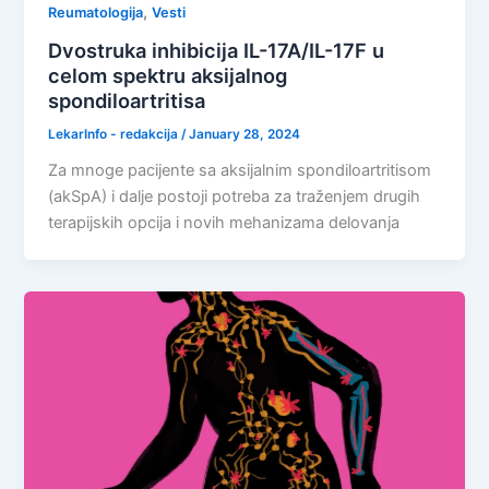
,
Reumatologija
Vesti
Dvostruka inhibicija IL-17A/IL-17F u
celom spektru aksijalnog
spondiloartritisa
LekarInfo - redakcija
/
January 28, 2024
Za mnoge pacijente sa aksijalnim spondiloartritisom
(akSpA) i dalje postoji potreba za traženjem drugih
terapijskih opcija i novih mehanizama delovanja