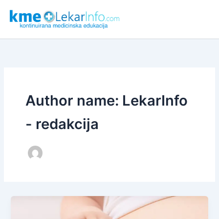
Skip
to
content
Author name: LekarInfo
- redakcija