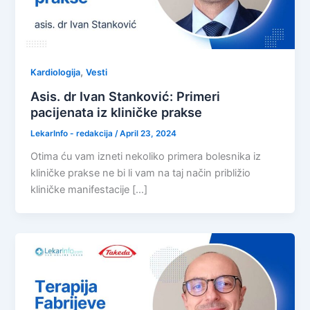
,
Kardiologija
Vesti
Asis. dr Ivan Stanković: Primeri
pacijenata iz kliničke prakse
LekarInfo - redakcija
/
April 23, 2024
Otima ću vam izneti nekoliko primera bolesnika iz
kliničke prakse ne bi li vam na taj način približio
kliničke manifestacije […]