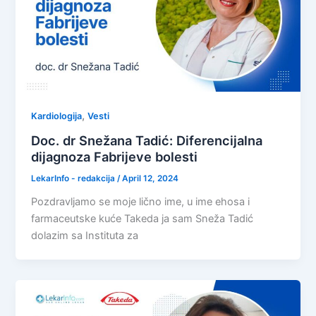
,
Kardiologija
Vesti
Doc. dr Snežana Tadić: Diferencijalna
dijagnoza Fabrijeve bolesti
LekarInfo - redakcija
/
April 12, 2024
Pozdravljamo se moje lično ime, u ime ehosa i
farmaceutske kuće Takeda ja sam Sneža Tadić
dolazim sa Instituta za