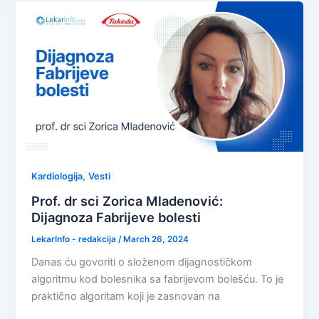
,
Kardiologija
Vesti
Prof. dr sci Zorica Mladenović:
Dijagnoza Fabrijeve bolesti
LekarInfo - redakcija
/
March 26, 2024
Danas ću govoriti o složenom dijagnostičkom
algoritmu kod bolesnika sa fabrijevom bolešću. To je
praktično algoritam koji je zasnovan na