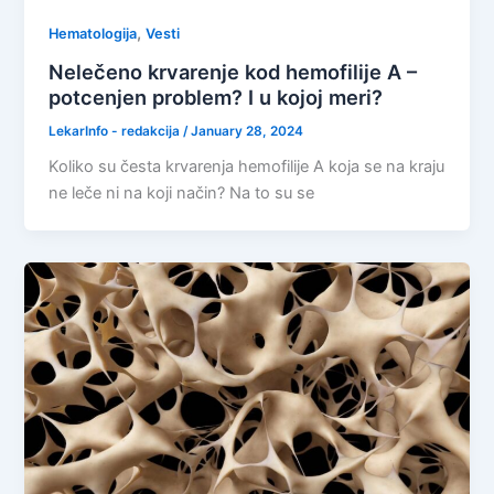
,
Hematologija
Vesti
Nelečeno krvarenje kod hemofilije A –
potcenjen problem? I u kojoj meri?
LekarInfo - redakcija
/
January 28, 2024
Koliko su česta krvarenja hemofilije A koja se na kraju
ne leče ni na koji način? Na to su se