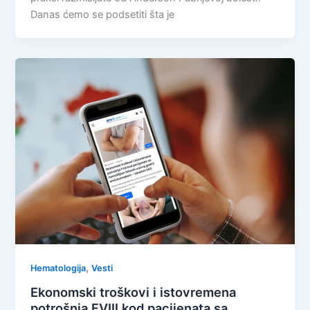
Danas ćemo se podsetiti šta je
,
Hematologija
Vesti
Ekonomski troškovi i istovremena
potrošnja FVIII kod pacijenata sa