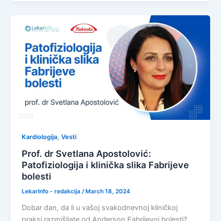
,
Kardiologija
Vesti
Prof. dr Svetlana Apostolović:
Patofiziologija i klinička slika Fabrijeve
bolesti
LekarInfo - redakcija
/
March 18, 2024
Dobar dan, da li u vašoj svakodnevnoj kliničkoj
praksi razmišljate od Anderson Fabrijevoj bolesti?