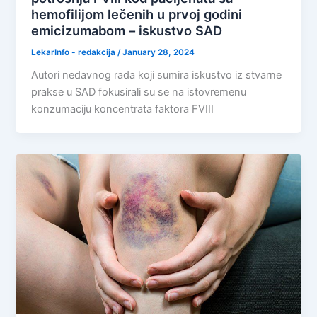
hemofilijom lečenih u prvoj godini
emicizumabom – iskustvo SAD
LekarInfo - redakcija
/
January 28, 2024
Autori nedavnog rada koji sumira iskustvo iz stvarne
prakse u SAD fokusirali su se na istovremenu
konzumaciju koncentrata faktora FVIII