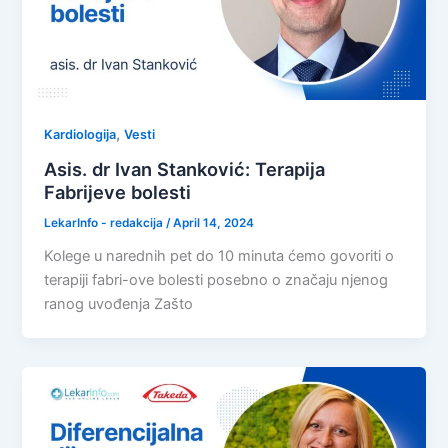
,
Kardiologija
Vesti
Asis. dr Ivan Stanković: Terapija
Fabrijeve bolesti
LekarInfo - redakcija
/
April 14, 2024
Kolege u narednih pet do 10 minuta ćemo govoriti o
terapiji fabri-ove bolesti posebno o značaju njenog
ranog uvođenja Zašto