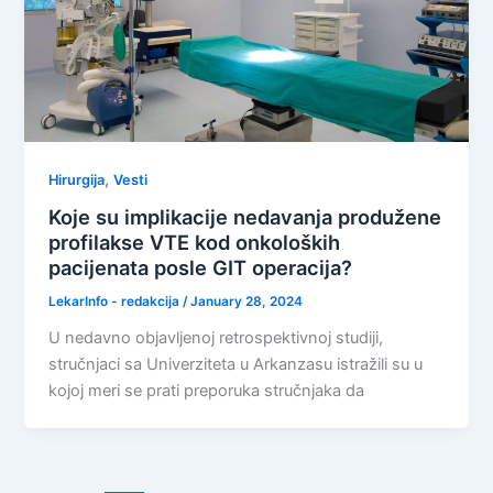
,
Hirurgija
Vesti
Koje su implikacije nedavanja produžene
profilakse VTE kod onkoloških
pacijenata posle GIT operacija?
LekarInfo - redakcija
/
January 28, 2024
U nedavno objavljenoj retrospektivnoj studiji,
stručnjaci sa Univerziteta u Arkanzasu istražili su u
kojoj meri se prati preporuka stručnjaka da